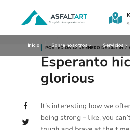
K
S
Inicio
Sobre nosotros
Servicios
POSTED ON
12 DE ENERO DE 2017
IN
Esperanto hi
glorious
It’s interesting how we ofte
being strong – like, you can
tough and brave at the time 