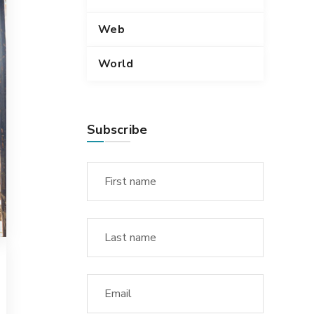
Web
World
Subscribe
CHEMICAL
14 DE DICIEMBRE DE 2018
Provisio incongruous
feline nolo contendre
Bring to the table win-win survival