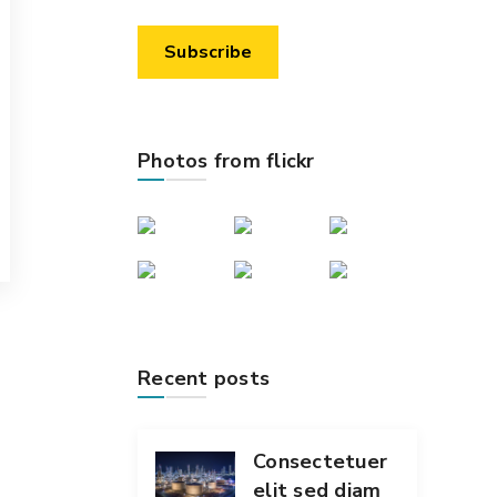
strategies to ensure proactive
domination. At the end of the day,
[...]
Read more
Photos from flickr
Recent posts
Consectetuer
elit sed diam