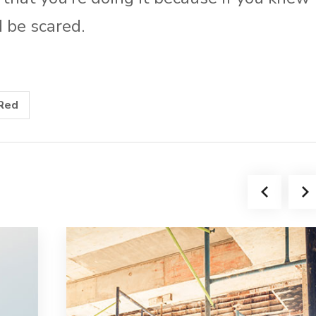
d be scared.
Red