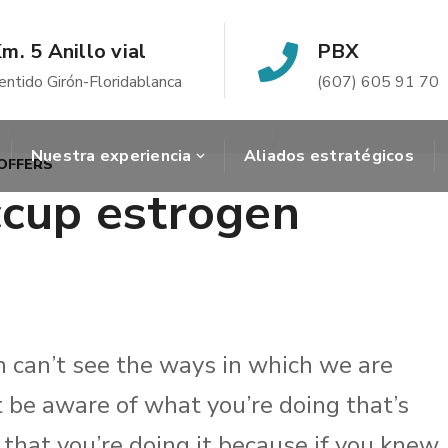
m. 5 Anillo vial
PBX
entido Girón-Floridablanca
(607) 605 91 70
Nuestra experiencia
Aliados estratégicos
OFFERS
ccup estrogen
n can’t see the ways in which we are
’t be aware of what you’re doing that’s
that you’re doing it because if you knew